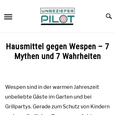
Skip
to
content
Searc
AMEISEN
Hausmittel gegen Wespen – 7
WESPEN
Mythen und 7 Wahrheiten
Written
MARDER
by
Martin
BREMSEN
Wespen sind in der warmen Jahreszeit
in
Wespen
unbeliebte Gäste im Garten und bei
FLÖHE
Grillpartys. Gerade zum Schutz von Kindern
FRUCHTFLIEGEN