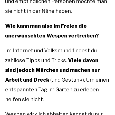
und empfindlichen Personen möchte man
sie nicht in der Nähe haben.
KAKERLAKEN
Wie kann man also im Freien die
LEBENSMITTELMOTTEN
unerwünschten Wespen vertreiben?
MÜCKEN
Im Internet und Volksmund findest du
STAUBLÄUSE
zahllose Tipps und Tricks.
Viele davon
ÜBER UNS
sind jedoch Märchen und machen nur
Arbeit und Dreck
(und Gestank). Um einen
entspannten Tag im Garten zu erleben
helfen sie nicht.
Wespen wirklich abhalten kannst du nur