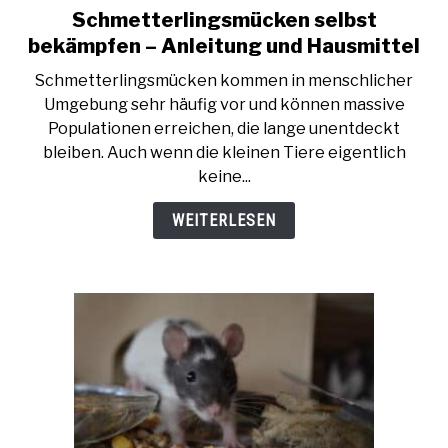
Schmetterlingsmücken selbst
link
to
KAKERLAKEN
bekämpfen – Anleitung und Hausmittel
Schmetterlingsmücken
Schmetterlingsmücken kommen in menschlicher
selbst
LEBENSMITTELMOTTEN
Umgebung sehr häufig vor und können massive
bekämpfen
Populationen erreichen, die lange unentdeckt
–
bleiben. Auch wenn die kleinen Tiere eigentlich
MÜCKEN
Anleitung
keine...
und
Hausmittel
STAUBLÄUSE
WEITERLESEN
ÜBER UNS