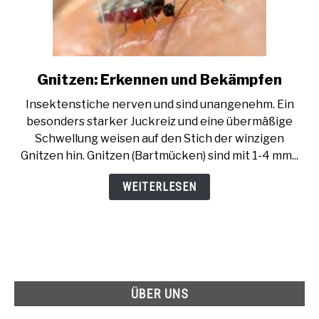
Gnitzen: Erkennen und Bekämpfen
link
to
Insektenstiche nerven und sind unangenehm. Ein
Gnitzen:
besonders starker Juckreiz und eine übermäßige
Erkennen
Schwellung weisen auf den Stich der winzigen
und
Gnitzen hin. Gnitzen (Bartmücken) sind mit 1-4 mm...
Bekämpfen
WEITERLESEN
ÜBER UNS