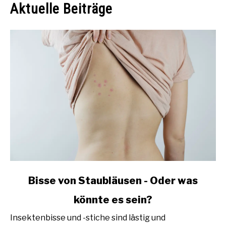
Aktuelle Beiträge
link
Bisse von Staubläusen - Oder was
to
könnte es sein?
Bisse
von
Insektenbisse und -stiche sind lästig und
Staubläusen