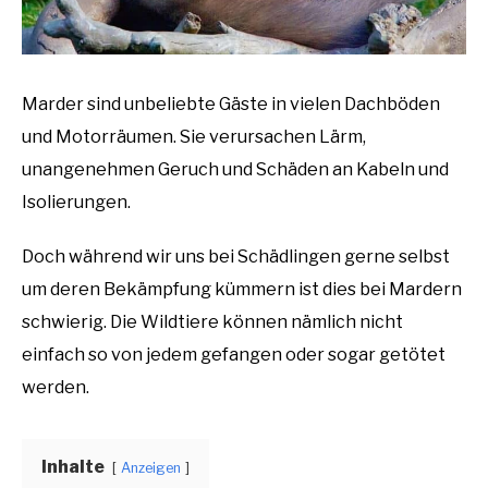
KAKERLAKEN
Marder sind unbeliebte Gäste in vielen Dachböden
LEBENSMITTELMOTTEN
und Motorräumen. Sie verursachen Lärm,
unangenehmen Geruch und Schäden an Kabeln und
MÜCKEN
Isolierungen.
STAUBLÄUSE
Doch während wir uns bei Schädlingen gerne selbst
um deren Bekämpfung kümmern ist dies bei Mardern
ÜBER UNS
schwierig. Die Wildtiere können nämlich nicht
einfach so von jedem gefangen oder sogar getötet
werden.
Inhalte
Anzeigen