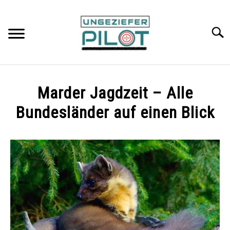
Skip
to
content
Searc
AMEISEN
Marder Jagdzeit – Alle
WESPEN
Bundesländer auf einen Blick
Written
MARDER
by
Martin
BREMSEN
in
Marder
FLÖHE
FRUCHTFLIEGEN