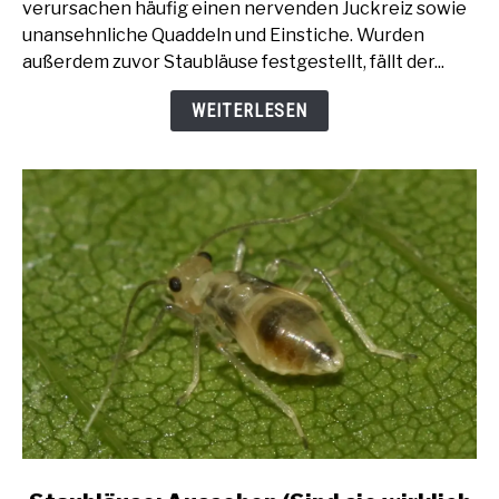
verursachen häufig einen nervenden Juckreiz sowie
-
unansehnliche Quaddeln und Einstiche. Wurden
Oder
außerdem zuvor Staubläuse festgestellt, fällt der...
was
könnte
WEITERLESEN
es
sein?
link