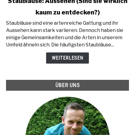
Staubläuse: Aussehen (Sind sie wirklich
to
kaum zu entdecken?)
Staubläuse:
Aussehen
Staubläuse sind eine artenreiche Gattung und ihr
(Sind
Aussehen kann stark variieren. Dennoch haben sie
sie
einige Gemeinsamkeiten und die Arten in unserem
wirklich
Umfeld ähneln sich. Die häufigsten Staubläuse...
kaum
zu
WEITERLESEN
entdecken?)
ÜBER UNS